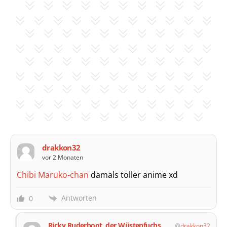
drakkon32
vor 2 Monaten
Chibi Maruko-chan
damals toller anime xd
Antworten
0
Ricky Ruderboot, der Wüstenfuchs
drakkon32