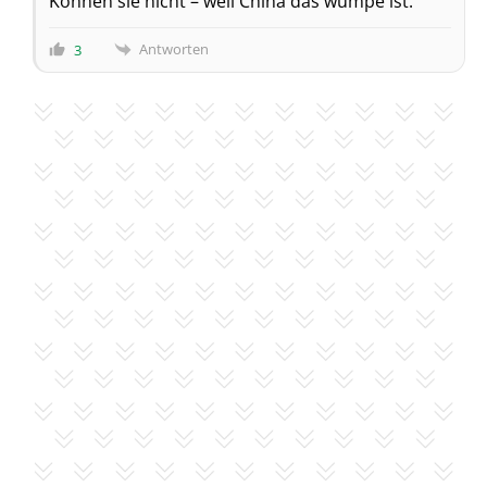
Können sie nicht – weil China das wumpe ist.
Antworten
3