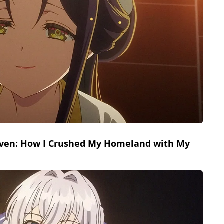
g Even: How I Crushed My Homeland with My