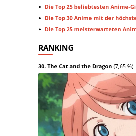
Die Top 25 beliebtesten Anime-Gi
Die Top 30 Anime mit der höchst
Die Top 25 meisterwarteten Anim
RANKING
30. The Cat and the Dragon
(7,65 %)