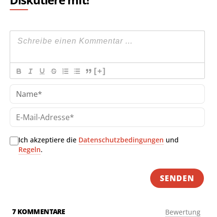
[+]
Na
E-
Mai
Adr
Ich akzeptiere die
Datenschutzbedingungen
und
Regeln
.
7
KOMMENTARE
Bewertung