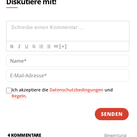
Diskutiere mit!
[+]
Na
E-
Mai
Adr
Ich akzeptiere die
Datenschutzbedingungen
und
Regeln
.
4
KOMMENTARE
Bewertung