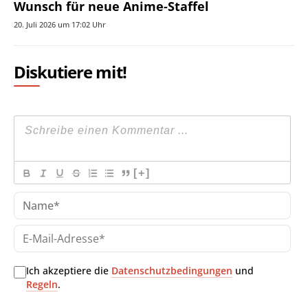
Wunsch für neue Anime-Staffel
20. Juli 2026 um 17:02 Uhr
Diskutiere mit!
[+]
Na
E-
Mai
Adr
Ich akzeptiere die
Datenschutzbedingungen
und
Regeln
.