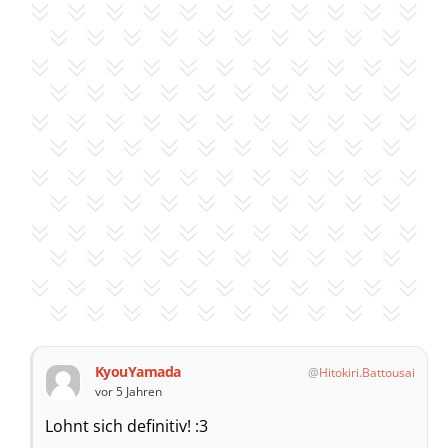
KyouYamada
Hitokiri.Battousai
vor 5 Jahren
Lohnt sich definitiv! :3