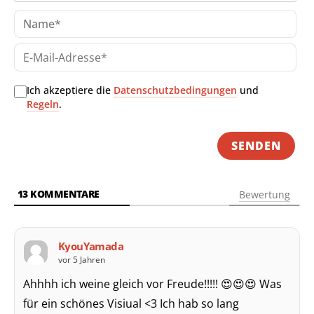
Na
E-
Mai
Adr
Ich akzeptiere die
Datenschutzbedingungen
und
Regeln
.
13
KOMMENTARE
Bewertung
KyouYamada
vor 5 Jahren
Ahhhh ich weine gleich vor Freude!!!!! 😍😍😍 Was
für ein schönes Visiual <3 Ich hab so lang