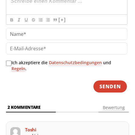
[+]
Na
E-
Mai
Adr
Ich akzeptiere die
Datenschutzbedingungen
und
Regeln
.
2
KOMMENTARE
Bewertung
Toshi