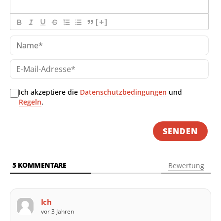
[+]
Na
E-
Mai
Adr
Ich akzeptiere die
Datenschutzbedingungen
und
Regeln
.
5
KOMMENTARE
Bewertung
Ich
vor 3 Jahren