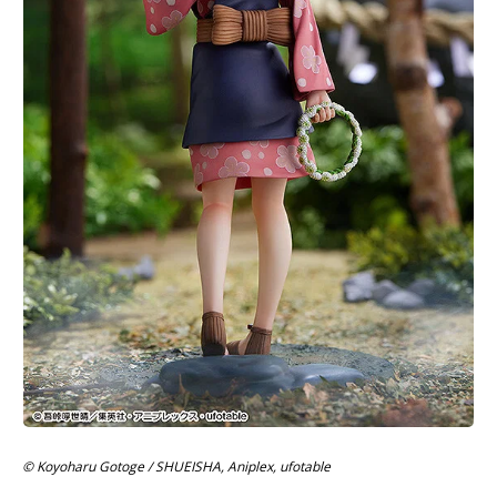
© Koyoharu Gotoge / SHUEISHA, Aniplex, ufotable