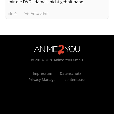
mir die DVDs damals nicht geholt habe.
Antworten
0
© 2013 - 2026 Anime2You GmbH
Impressum
Datenschutz
Privacy Manager
contentpass