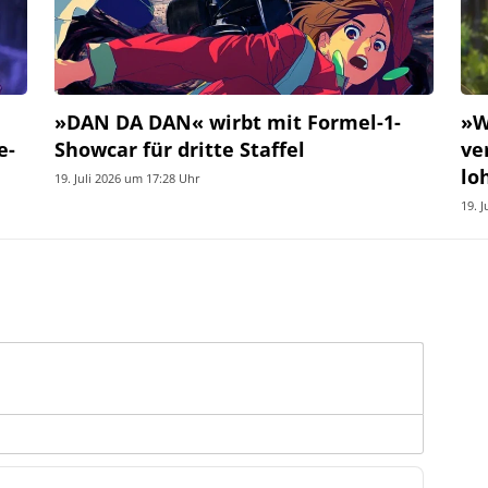
»DAN DA DAN« wirbt mit Formel-1-
»W
e-
Showcar für dritte Staffel
ve
lo
19. Juli 2026 um 17:28 Uhr
19. 
Name*