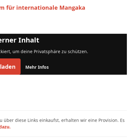
m für internationale Mangaka
erner Inhalt
ckiert, um deine Privatsphäre zu schützen.
 laden
Mehr Infos
du über diese Links einkaufst, erhalten wir eine Provision. Es
dazu.