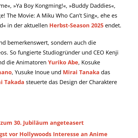
me«, »Ya Boy Kongming!«, »Buddy Daddies«,
ge! The Movie: A Miku Who Can’t Sing«, ehe es
d« in der aktuellen
Herbst-Season 2025
endet.
ind bemerkenswert, sondern auch die
eos. So fungierte Studiogründer und CEO Kenji
end die Animatoren
Yuriko Abe
, Kosuke
mano
, Yusuke Inoue und
Mirai Tanaka
das
i Takada
steuerte das Design der Charaktere
 zum 30. Jubiläum angeteasert
gst vor Hollywoods Interesse an Anime