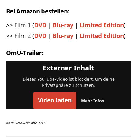
Bei Amazon bestellen:
>> Film 1 (
DVD
|
Blu-ray
|
Limited Edition
)
>> Film 2 (
DVD
|
Blu-ray
|
Limited Edition
)
OmU-Trailer:
Externer Inhalt
Dieses YouTube-Video ist blockiert, um deine
Privatsphäre zu schützen.
Video laden
Mehr Infos
©TYPE-MOON,ufotable,FSNPC