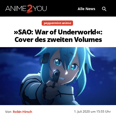
Alle News
peppermint anime
»SAO: War of Underworld«:
Cover des zweiten Volumes
1. Juli 2020 um 15:55 Uhr
Von
Robin Hirsch