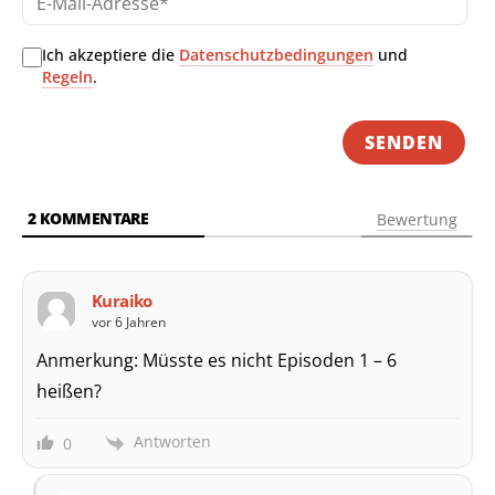
Mai
Adr
Ich akzeptiere die
Datenschutzbedingungen
und
Regeln
.
2
KOMMENTARE
Bewertung
Kuraiko
vor 6 Jahren
Anmerkung: Müsste es nicht Episoden 1 – 6
heißen?
Antworten
0