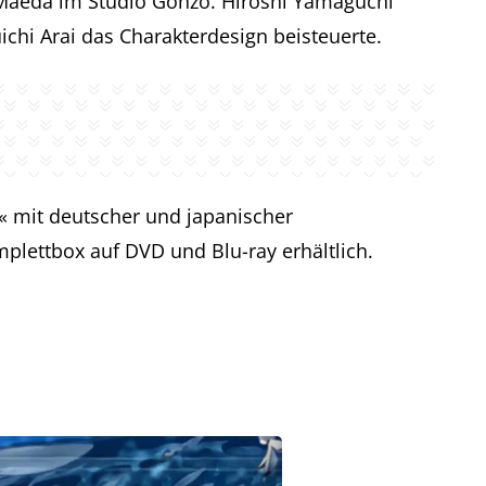
 Maeda im Studio Gonzo. Hiroshi Yamaguchi
ichi Arai das Charakterdesign beisteuerte.
« mit deutscher und japanischer
plettbox auf DVD und Blu-ray erhältlich.