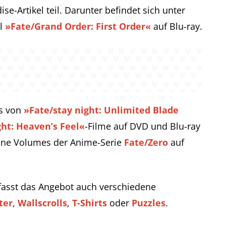
-Artikel teil. Darunter befindet sich unter
al
»Fate/Grand Order: First Order«
auf Blu-ray.
s von
»Fate/stay night: Unlimited Blade
ght: Heaven’s Feel«
-Filme auf DVD und Blu-ray
ene Volumes der Anime-Serie
Fate/Zero
auf
asst das Angebot auch verschiedene
ter
,
Wallscrolls
,
T-Shirts
oder
Puzzles
.