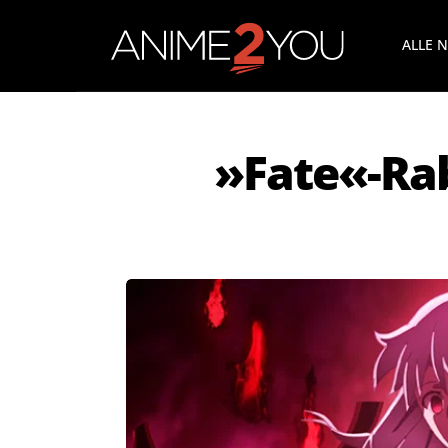
ALLE 
»Fate«-Ra