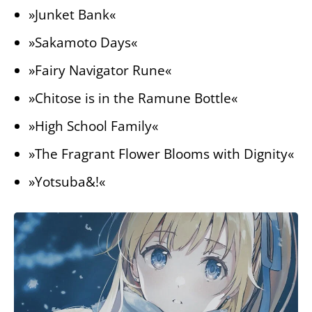
»Junket Bank«
»Sakamoto Days«
»Fairy Navigator Rune«
»Chitose is in the Ramune Bottle«
»High School Family«
»The Fragrant Flower Blooms with Dignity«
»Yotsuba&!«