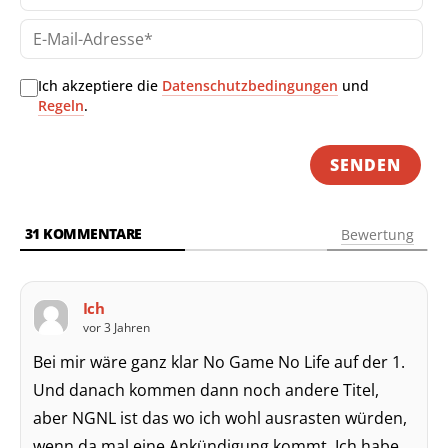
E-
Mai
Adr
Ich akzeptiere die
Datenschutzbedingungen
und
Regeln
.
31
KOMMENTARE
Bewertung
Ich
vor 3 Jahren
Bei mir wäre ganz klar No Game No Life auf der 1.
Und danach kommen dann noch andere Titel,
aber NGNL ist das wo ich wohl ausrasten würden,
wenn da mal eine Ankündigung kommt. Ich habe