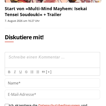
Start von »Multi-Mind Mayhem: Isekai
Tensei Soudouki« + Trailer
7. August 2026 um 16:27 Uhr
Diskutiere mit!
[+]
Na
E-
Mai
Adr
Ich akzeptiere die
Datenschutzbedingungen
und