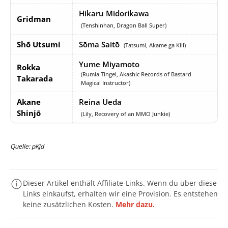
Hikaru Midorikawa
Gridman
(Tenshinhan, Dragon Ball Super)
Shō Utsumi
Sōma Saitō
(Tatsumi, Akame ga Kill)
Yume Miyamoto
Rokka
(Rumia Tingel, Akashic Records of Bastard
Takarada
Magical Instructor)
Akane
Reina Ueda
Shinjō
(Lily, Recovery of an MMO Junkie)
Quelle: pKjd
Dieser Artikel enthält Affiliate-Links. Wenn du über diese
Links einkaufst, erhalten wir eine Provision. Es entstehen
keine zusätzlichen Kosten.
Mehr dazu.