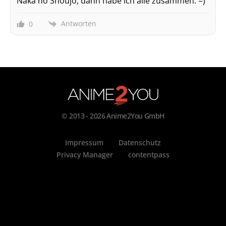
Naka no Shoujo, dann habe ich alle zusammen. =)
Antworten
0
© 2013 - 2026 Anime2You GmbH
Impressum
Datenschutz
Privacy Manager
contentpass