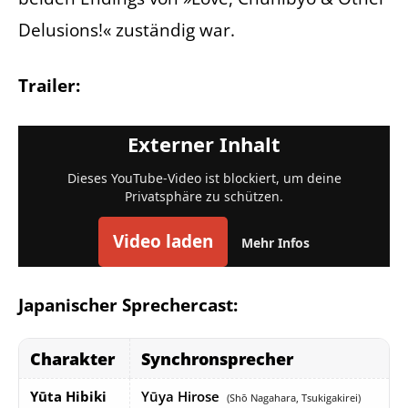
Delusions!« zuständig war.
Trailer:
Externer Inhalt
Dieses YouTube-Video ist blockiert, um deine
Privatsphäre zu schützen.
Video laden
Mehr Infos
Japanischer Sprechercast:
Charakter
Synchronsprecher
Yūta Hibiki
Yūya Hirose
(Shō Nagahara, Tsukigakirei)