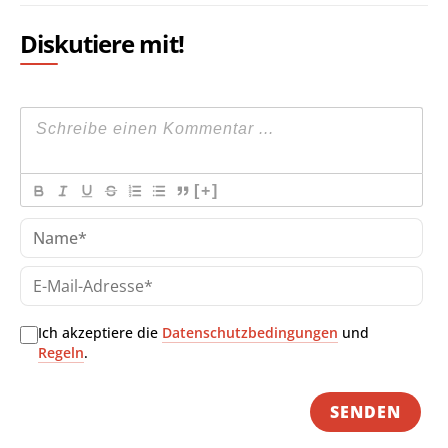
Diskutiere mit!
[+]
Na
E-
Mai
Adr
Ich akzeptiere die
Datenschutzbedingungen
und
Regeln
.