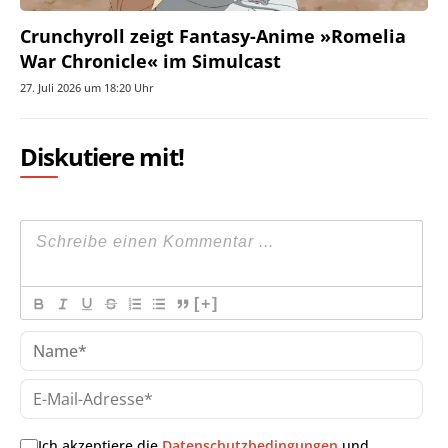
Crunchyroll zeigt Fantasy-Anime »Romelia
War Chronicle« im Simulcast
27. Juli 2026 um 18:20 Uhr
Diskutiere mit!
[+]
Na
E-
Mai
Adr
Ich akzeptiere die
Datenschutzbedingungen
und