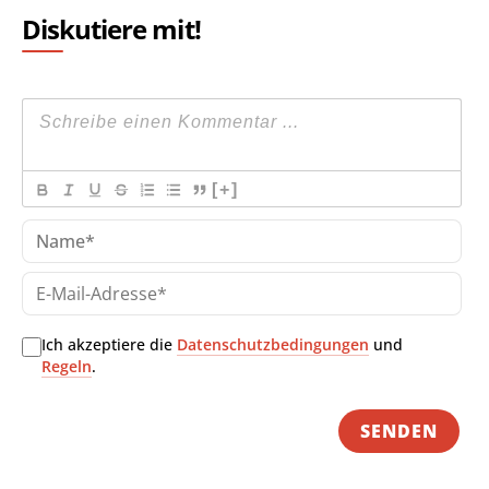
Diskutiere mit!
[+]
Na
E-
Mai
Adr
Ich akzeptiere die
Datenschutzbedingungen
und
Regeln
.