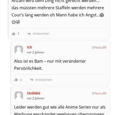
Anzahl wird dem Ding nicht gerecht werden…
das müssten mehrere Staffeln werden mehrere
Cour’s lang werden oh Mann habe ich Angst…😱
😕🤣
Antworten
1
Ich
Natsu90
vor 2 Jahren
Also ist es Bam – nur mit veränderter
Persönlichkeit.
Antworten
0
Osdi666
Natsu90
vor 2 Jahren
Leider werden gut wie alle Anime Serien nur als
Werbung geschändet weglassen überspringen