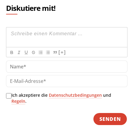
Diskutiere mit!
[+]
Na
E-
Mai
Adr
Ich akzeptiere die
Datenschutzbedingungen
und
Regeln
.