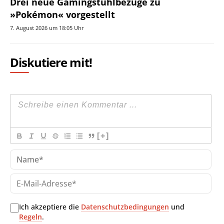
Drei neue Gamingstuhlbezüge zu
»Pokémon« vorgestellt
7. August 2026 um 18:05 Uhr
Diskutiere mit!
[+]
Na
E-
Mai
Adr
Ich akzeptiere die
Datenschutzbedingungen
und
Regeln
.