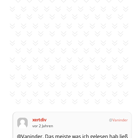
xertdiv
Vaninder
vor 2 Jahren
@Vaninder. Das meiste was ich gelesen hab ließ