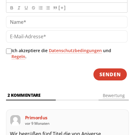
[+]
Na
E-
Mai
Adr
Ich akzeptiere die
Datenschutzbedingungen
und
Regeln
.
2
KOMMENTARE
Bewertung
Primordus
vor 9 Monaten
Wir begrüßen fünf Titel die von Aniverse