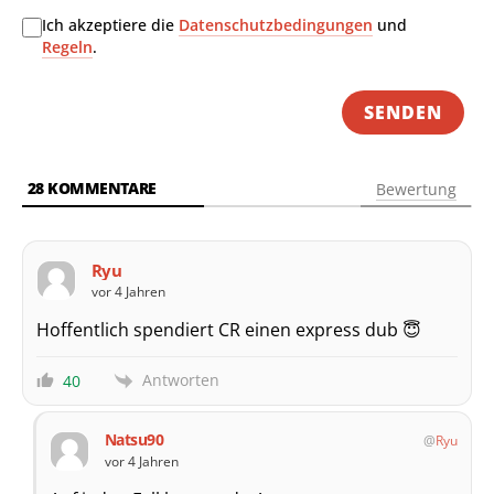
Adr
Ich akzeptiere die
Datenschutzbedingungen
und
Regeln
.
28
KOMMENTARE
Bewertung
Ryu
vor 4 Jahren
Hoffentlich spendiert CR einen express dub 😇
Antworten
40
Natsu90
Ryu
vor 4 Jahren