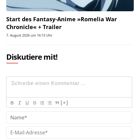
Start des Fantasy-Anime »Romelia War
Chronicle« + Trailer
7. August 2026 um 16:15 Uhr
Diskutiere mit!
[+]
Na
E-
Mai