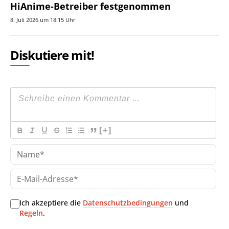
HiAnime-Betreiber festgenommen
8. Juli 2026 um 18:15 Uhr
Diskutiere mit!
[+]
Na
E-
Mai
Adr
Ich akzeptiere die
Datenschutzbedingungen
und
Regeln
.