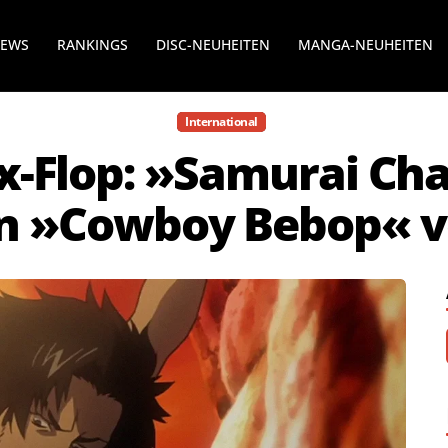
NEWS
RANKINGS
DISC-NEUHEITEN
MANGA-NEUHEITEN
International
x-Flop: »Samurai Ch
on »Cowboy Bebop« 